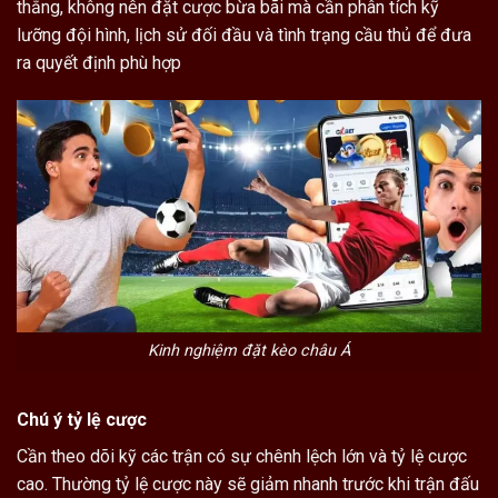
thắng, không nên đặt cược bừa bãi mà cần phân tích kỹ
lưỡng đội hình, lịch sử đối đầu và tình trạng cầu thủ để đưa
ra quyết định phù hợp
Kinh nghiệm đặt kèo châu Á
Chú ý tỷ lệ cược
Cần theo dõi kỹ các trận có sự chênh lệch lớn và tỷ lệ cược
cao. Thường tỷ lệ cược này sẽ giảm nhanh trước khi trận đấu