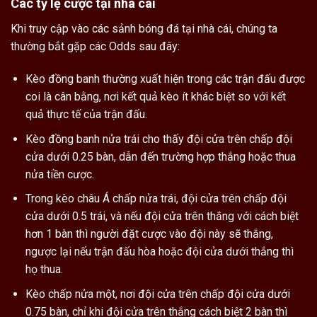
Các tỷ lệ cược tại nhà cái
Khi truy cập vào các sảnh bóng đá tại nhà cái, chúng ta
thường bắt gặp các Odds sau đây:
Kèo đồng banh thường xuất hiện trong các trận đấu được
coi là cân bằng, nơi kết quả kèo ít khác biệt so với kết
quả thực tế của trận đấu.
Kèo đồng banh nửa trái cho thấy đội cửa trên chấp đội
cửa dưới 0.25 bàn, dẫn đến trường hợp thắng hoặc thua
nửa tiền cược.
Trong kèo châu Á chấp nửa trái, đội cửa trên chấp đội
cửa dưới 0.5 trái, và nếu đội cửa trên thắng với cách biệt
hơn 1 bàn thì người đặt cược vào đội này sẽ thắng,
ngược lại nếu trận đấu hòa hoặc đội cửa dưới thắng thì
họ thua.
Kèo chấp nửa một, nơi đội cửa trên chấp đội cửa dưới
0.75 bàn, chỉ khi đội cửa trên thắng cách biệt 2 bàn thì