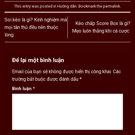
This entry was posted in
Hướng dẫn
. Bookmark the
permalink
.
Soi kèo là gì? Kinh nghiệm mà
Kèo chấp Score Box là gì?
mọi tân thủ đều nên thuộc
Mẹo luôn thắng khi cá cược
lòng
Để lại một bình luận
Email của bạn sẽ không được hiển thị công khai.
Các
trường bắt buộc được đánh dấu
*
Bình luận
*