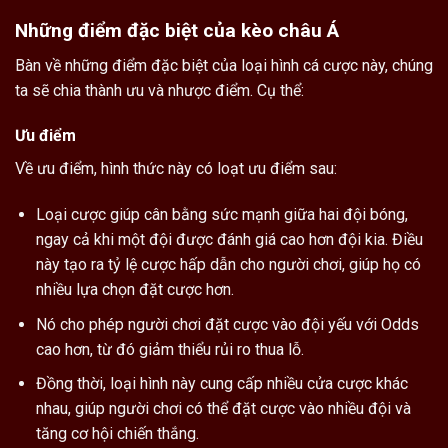
Những điểm đặc biệt của kèo châu Á
Bàn về những điểm đặc biệt của loại hình cá cược này, chúng
ta sẽ chia thành ưu và nhược điểm. Cụ thể:
Ưu điểm
Về ưu điểm, hình thức này có loạt ưu điểm sau:
Loại cược giúp cân bằng sức mạnh giữa hai đội bóng,
ngay cả khi một đội được đánh giá cao hơn đội kia. Điều
này tạo ra tỷ lệ cược hấp dẫn cho người chơi, giúp họ có
nhiều lựa chọn đặt cược hơn.
Nó cho phép người chơi đặt cược vào đội yếu với Odds
cao hơn, từ đó giảm thiểu rủi ro thua lỗ.
Đồng thời, loại hình này cung cấp nhiều cửa cược khác
nhau, giúp người chơi có thể đặt cược vào nhiều đội và
tăng cơ hội chiến thắng.