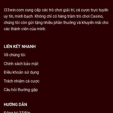
I33win.com cung cấp các trò chơi giải trí, cá cược trực tuyến
uy tín, minh bạch. Không chỉ có hàng trăm trò chơi Casino,
chúng tôi còn gửi tặng nhiều phần thưởng và khuyến mãi cho
các thành viên của mình.
LIÊN KẾT NHANH
Về chúng tôi
Chính sách bảo mật
Điều khoản sử dụng
Trách nhiệm cá cược
Câu hỏi thường gặp
HƯỚNG DẪN
Đăng ký 33Win