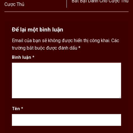
Bất Bại Dành Cho Cược Thủ
Cược Thủ
Để lại một bình luận
Email của bạn sẽ không được hiển thị công khai.
Các
trường bắt buộc được đánh dấu
*
Bình luận
*
Tên
*