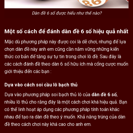
Dàn đề 6 số được hiểu như thế nào?
Một số cách để đánh dàn đề 6 số hiệu quả nhất
Mặc dù phương pháp này được coi là dễ chơi, nhưng để lựa
chọn dàn đề này anh em cũng cần nắm vững những kiến
thức cơ bản để tăng sự tự tin trong chơi lô đề. Sau đây là
các cách đánh đề theo dàn 6 số hữu ích mà cổng cược muốn
giới thiệu đến các bạn :
Dựa vào cách soi cầu lô bạch thủ
Dựa vào phương pháp soi bạch thủ lô của
dàn đề 6 số
,
nhiều lô thủ cho rằng đây là một cách chơi khá hiệu quả. Bạn
có thể linh hoạt áp dụng các phương pháp tính toán khác
nhau để tạo ra dàn đề theo ý muốn. Khả năng trúng của dàn
đề theo cách chơi này khá cao cho anh em.