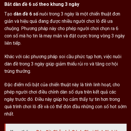
Bắt dàn đề 6 số theo khung 3 ngày
Tạo
dàn đề 6 số
nuôi trong 3 ngày là một chiến thuật đơn
giản và hiệu quả đang được nhiều người chơi lô đề ưa
chuộng. Phương pháp này cho phép người chơi chọn ra 6
con số mà họ tin là may mắn và đặt cược trong vòng 3 ngày
liên tiếp.
Khác với các phương pháp soi cầu phức tạp hơn, việc nuôi
dàn đề trong 3 ngày giúp giảm thiểu rủi ro và tăng cơ hội
trúng thưởng.
Đặc điểm nổi bật của chiến thuật này là tính linh hoạt, cho
phép người chơi điều chỉnh dàn số dựa trên kết quả các
ngày trước đó. Điều này giúp họ cảm thấy tự tin hơn trong
quá trình chơi lô đề và có thể đón đầu những con số hot sớm
nhất.