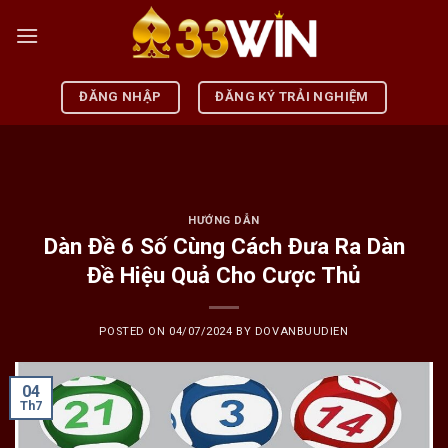
Skip
to
content
ĐĂNG NHẬP
ĐĂNG KÝ TRẢI NGHIỆM
HƯỚNG DẪN
Dàn Đề 6 Số Cùng Cách Đưa Ra Dàn
Đề Hiệu Quả Cho Cược Thủ
POSTED ON
04/07/2024
BY
DOVANBUUDIEN
04
Th7