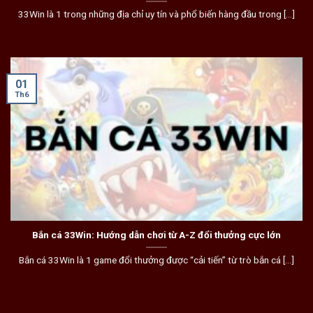
33Win là 1 trong những địa chỉ uy tín và phổ biến hàng đầu trong [...]
01
Th6
Bắn cá 33Win: Hướng dẫn chơi từ A-Z đổi thưởng cực lớn
Bắn cá 33Win là 1 game đổi thưởng được “cải tiến” từ trò bắn cá [...]