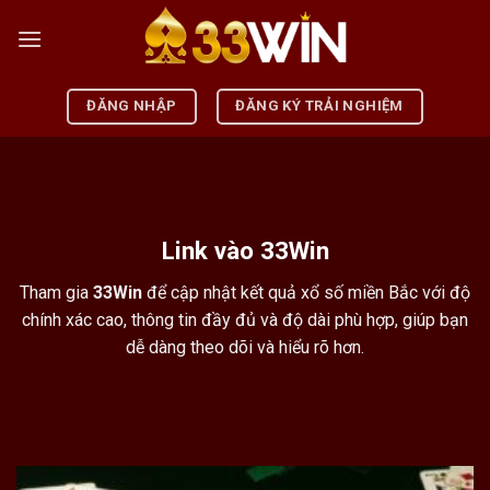
Skip
to
content
ĐĂNG NHẬP
ĐĂNG KÝ TRẢI NGHIỆM
Link vào 33Win
Tham gia
33Win
để cập nhật kết quả xổ số miền Bắc với độ
chính xác cao, thông tin đầy đủ và độ dài phù hợp, giúp bạn
dễ dàng theo dõi và hiểu rõ hơn.