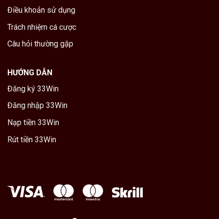
Điều khoản sử dụng
Trách nhiệm cá cược
Câu hỏi thường gặp
HƯỚNG DẪN
Đăng ký 33Win
Đăng nhập 33Win
Nạp tiền 33Win
Rút tiền 33Win