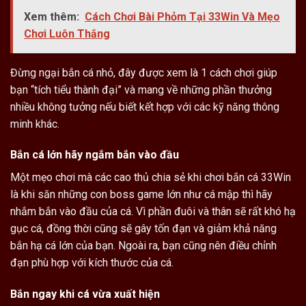
Xem thêm:
Cách Chơi Bài Phỏm Tại 33Win Và Mẹo
Chơi Luôn Thắng
Đừng ngại bắn cá nhỏ, đây được xem là 1 cách chơi giúp
bạn “tích tiểu thành đại” và mang về những phần thưởng
nhiều không tưởng nếu biết kết hợp với các kỹ năng thông
minh khác.
Bắn cá lớn hãy ngắm bắn vào đầu
Một mẹo chơi mà các cao thủ chia sẻ khi chơi bắn cá 33Win
là khi săn những con boss game lớn như cá mập thì hãy
nhắm bắn vào đầu của cá. Vì phần đuôi và thân sẽ rất khó hạ
gục cá, đồng thời cũng sẽ gây tốn đạn và giảm khả năng
bắn hạ cá lớn của bạn. Ngoài ra, bạn cũng nên điều chỉnh
đạn phù hợp với kích thước của cá.
Bắn ngay khi cá vừa xuất hiện