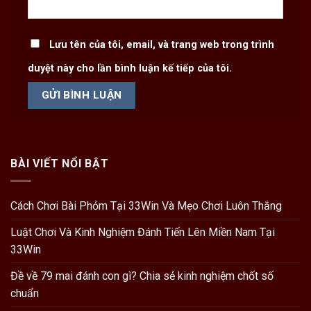
Lưu tên của tôi, email, và trang web trong trình
duyệt này cho lần bình luận kế tiếp của tôi.
BÀI VIẾT NỔI BẬT
Cách Chơi Bài Phỏm Tại 33Win Và Mẹo Chơi Luôn Thắng
Luật Chơi Và Kinh Nghiệm Đánh Tiến Lên Miền Nam Tại
33Win
Đề về 79 mai đánh con gì? Chia sẻ kinh nghiệm chốt số
chuẩn