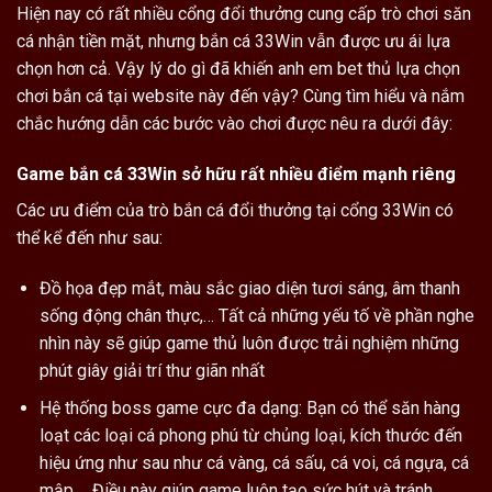
Hiện nay có rất nhiều cổng đổi thưởng cung cấp trò chơi săn
cá nhận tiền mặt, nhưng bắn cá 33Win vẫn được ưu ái lựa
chọn hơn cả. Vậy lý do gì đã khiến anh em bet thủ lựa chọn
chơi bắn cá tại website này đến vậy? Cùng tìm hiểu và nắm
chắc hướng dẫn các bước vào chơi được nêu ra dưới đây:
Game bắn cá 33Win sở hữu rất nhiều điểm mạnh riêng
Các ưu điểm của trò bắn cá đổi thưởng tại cổng 33Win có
thể kể đến như sau:
Đồ họa đẹp mắt, màu sắc giao diện tươi sáng, âm thanh
sống động chân thực,… Tất cả những yếu tố về phần nghe
nhìn này sẽ giúp game thủ luôn được trải nghiệm những
phút giây giải trí thư giãn nhất
Hệ thống boss game cực đa dạng: Bạn có thể săn hàng
loạt các loại cá phong phú từ chủng loại, kích thước đến
hiệu ứng như sau như cá vàng, cá sấu, cá voi, cá ngựa, cá
mập,… Điều này giúp game luôn tạo sức hút và tránh