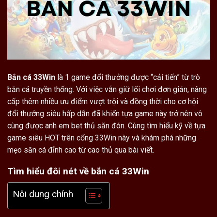
Bắn cá
33Win
là 1 game đổi thưởng được “cải tiến” từ trò
bắn cá truyền thống. Với việc vẫn giữ lối chơi đơn giản, nâng
cấp thêm nhiều ưu điểm vượt trội và đồng thời cho cơ hội
đổi thưởng siêu hấp dẫn đã khiến tựa game này trở nên vô
cùng được anh em bet thủ săn đón. Cùng tìm hiểu kỹ về tựa
game siêu HOT trên cổng 33Win này và khám phá những
mẹo săn cá đỉnh cao từ cao thủ qua bài viết.
Tìm hiểu đôi nét về bắn cá 33Win
Nôi dung chính