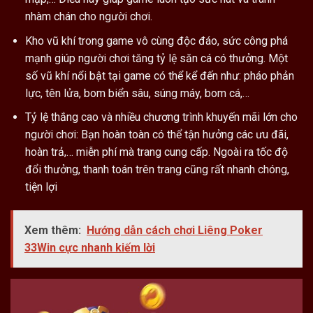
nhàm chán cho người chơi.
Kho vũ khí trong game vô cùng độc đáo, sức công phá
mạnh giúp người chơi tăng tỷ lệ săn cá có thưởng. Một
số vũ khí nổi bật tại game có thể kể đến như: pháo phản
lực, tên lửa, bom biển sâu, súng máy, bom cá,…
Tỷ lệ thắng cao và nhiều chương trình khuyến mãi lớn cho
người chơi: Bạn hoàn toàn có thể tận hưởng các ưu đãi,
hoàn trả,… miễn phí mà trang cung cấp. Ngoài ra tốc độ
đổi thưởng, thanh toán trên trang cũng rất nhanh chóng,
tiện lợi
Xem thêm:
Hướng dẫn cách chơi Liêng Poker
33Win cực nhanh kiếm lời