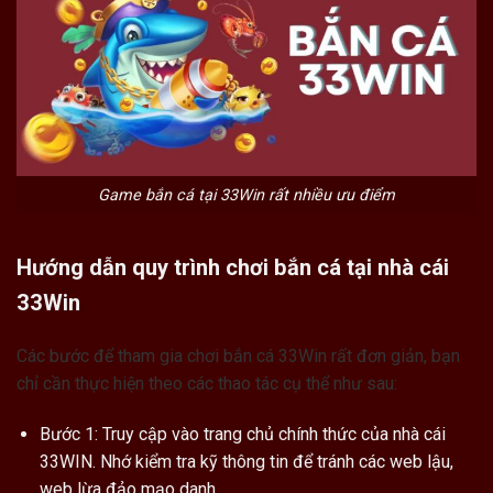
Game bắn cá tại 33Win rất nhiều ưu điểm
Hướng dẫn quy trình chơi bắn cá tại nhà cái
33Win
Các bước để tham gia chơi bắn cá 33Win rất đơn giản, bạn
chỉ cần thực hiện theo các thao tác cụ thể như sau:
Bước 1: Truy cập vào trang chủ chính thức của nhà cái
33WIN. Nhớ kiểm tra kỹ thông tin để tránh các web lậu,
web lừa đảo mạo danh