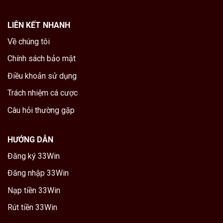
LIÊN KẾT NHANH
Về chúng tôi
Chính sách bảo mật
Điều khoản sử dụng
Trách nhiệm cá cược
Câu hỏi thường gặp
HƯỚNG DẪN
Đăng ký 33Win
Đăng nhập 33Win
Nạp tiền 33Win
Rút tiền 33Win