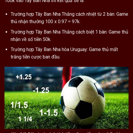
100k vào Tây Ban Nha thì kết quả sẽ là:
Trường hợp Tây Ban Nha Thắng cách nhiệt từ 2 bàn: Game
thủ nhận thưởng 100 x 0.97 = 97k.
Trường hợp Tây Ban Nha Thắng cách biệt 1 bàn: Game thủ
nhận về số tiền 50k.
Trường hợp Tây Ban Nha hòa Uruguay: Game thủ mất
trắng tiền cược ban đầu.