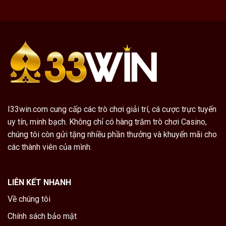
I33win.com cung cấp các trò chơi giải trí, cá cược trực tuyến
uy tín, minh bạch. Không chỉ có hàng trăm trò chơi Casino,
chúng tôi còn gửi tặng nhiều phần thưởng và khuyến mãi cho
các thành viên của mình.
LIÊN KẾT NHANH
Về chúng tôi
Chính sách bảo mật