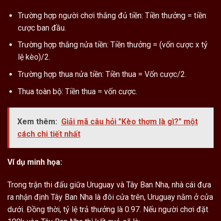
Trường hợp người chơi thắng đủ tiền: Tiền thưởng = tiền
cược ban đầu.
Trường hợp thắng nửa tiền: Tiền thưởng = (vốn cược x tỷ
lệ kèo)/2.
Trường hợp thua nửa tiền: Tiền thua = Vốn cược/2.
Thua toàn bộ: Tiền thua = vốn cược.
Xem thêm:
Giải mã câu hỏi "Kèo thơm là gì?" một
cách chi tiết nhất
Ví dụ minh họa:
Trong trận thi đấu giữa Uruguay và Tây Ban Nha, nhà cái đưa
ra nhận định Tây Ban Nha là đôi cửa trên, Uruguay nằm ở cửa
dưới. Đồng thời, tỷ lệ trả thưởng là 0.97. Nếu người chơi đặt