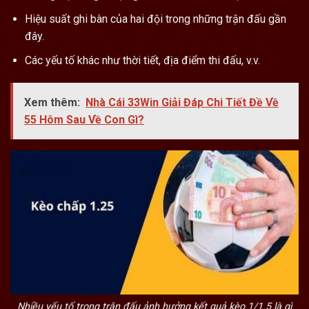
Hiệu suất ghi bàn của hai đội trong những trận đấu gần
đây.
Các yếu tố khác như thời tiết, địa điểm thi đấu, v.v.
Xem thêm:
Nhà Cái 33Win Giải Đáp Chi Tiết Đề Về
55 Hôm Sau Về Con Gì?
Nhiều yếu tố trong trận đấu ảnh hưởng kết quả kèo 1/1.5 là gì