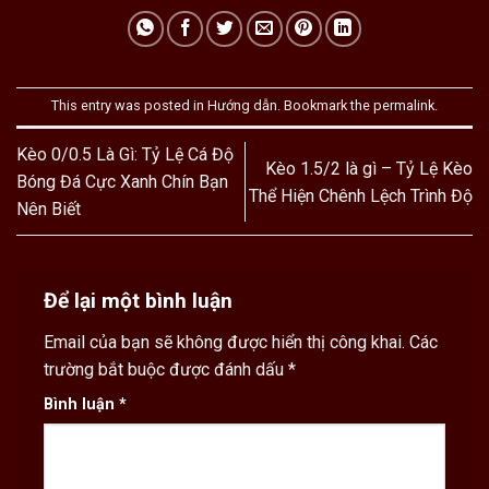
This entry was posted in
Hướng dẫn
. Bookmark the
permalink
.
Kèo 0/0.5 Là Gì: Tỷ Lệ Cá Độ
Kèo 1.5/2 là gì – Tỷ Lệ Kèo
Bóng Đá Cực Xanh Chín Bạn
Thể Hiện Chênh Lệch Trình Độ
Nên Biết
Để lại một bình luận
Email của bạn sẽ không được hiển thị công khai.
Các
trường bắt buộc được đánh dấu
*
Bình luận
*