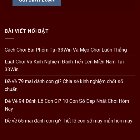
BÀI VIẾT NỔI BẬT
Cách Chơi Bài Phỏm Tại 33Win Và Mẹo Chơi Luôn Thắng
Luật Chơi Và Kinh Nghiệm Đánh Tiến Lên Miền Nam Tại
33Win
Đề về 79 mai đánh con gì? Chia sẻ kinh nghiệm chốt số
chuẩn
Đề Về 94 Đánh Lô Con Gì? 10 Con Số Đẹp Nhất Chơi Hôm
Nay
Đề về 65 mai đánh con gì? Tiết lộ con số may mắn hôm nay