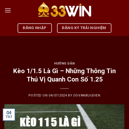
Skip
to
content
ĐĂNG NHẬP
ĐĂNG KÝ TRẢI NGHIỆM
HƯỚNG DẪN
Kèo 1/1.5 Là Gì – Những Thông Tin
Thú Vị Quanh Con Số 1.25
POSTED ON
04/07/2024
BY
DOVANBUUDIEN
04
Th7