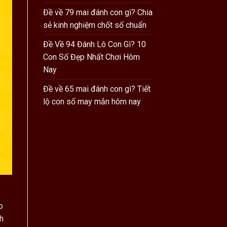
Đề về 79 mai đánh con gì? Chia
sẻ kinh nghiệm chốt số chuẩn
Đề Về 94 Đánh Lô Con Gì? 10
Con Số Đẹp Nhất Chơi Hôm
Nay
Đề về 65 mai đánh con gì? Tiết
lộ con số may mắn hôm nay
o
h