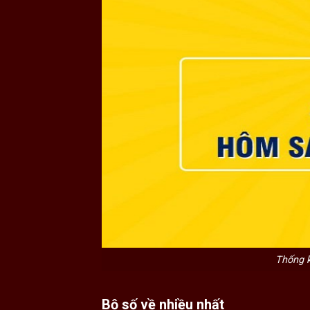
Thống k
Bộ số về nhiều nhất