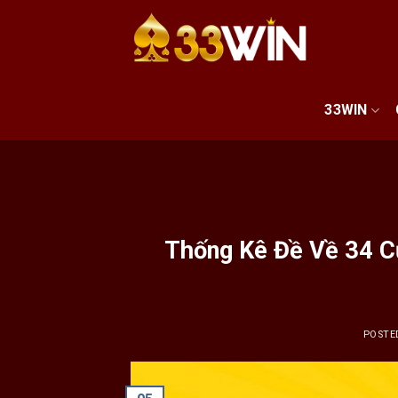
Skip
to
content
33WIN
Thống Kê Đề Về 34 C
POSTE