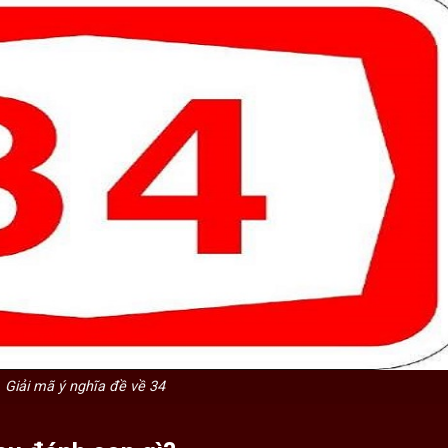
Giải mã ý nghĩa đề về 34