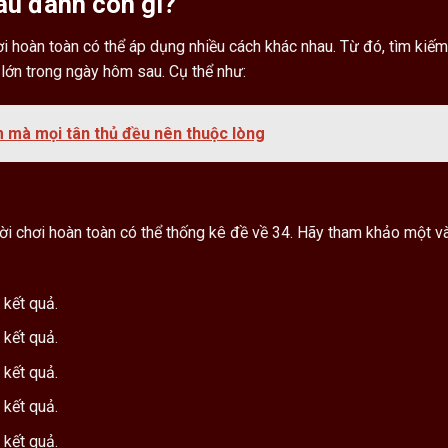
au đánh con gì?
i hoàn toàn có thể áp dụng nhiều cách khác nhau. Từ đó, tìm kiếm
 lớn trong ngày hôm sau. Cụ thể như:
m mà mọi tân thủ đều nên thuộc lòng
ời chơi hoàn toàn có thể thống kê đề về 34. Hãy tham khảo một và
 kết quả.
 kết quả.
 kết quả.
 kết quả.
 kết quả.