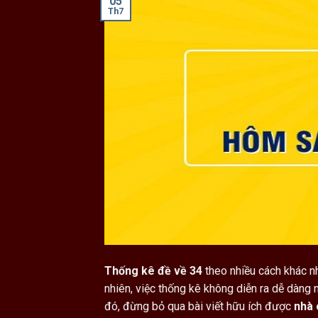
05
Th7
Thống kê đề về 34
theo nhiều cách khác nh
nhiên, việc thống kê không diễn ra dễ dàng
đó, đừng bỏ qua bài viết hữu ích được
nhà 