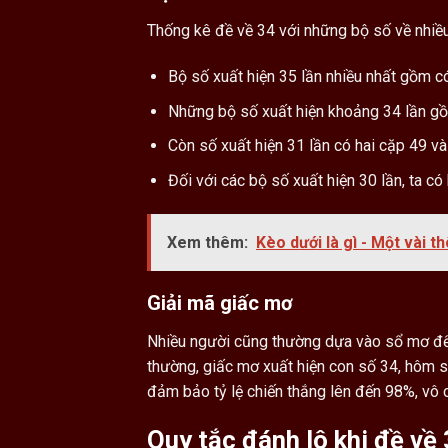
Thống kê đề về 34 với những bộ số về nhiề
Bộ số xuất hiện 35 lần nhiều nhất gồm c
Những bộ số xuất hiện khoảng 34 lần gồ
Còn số xuất hiện 31 lần có hai cặp 49 và
Đối với các bộ số xuất hiện 30 lần, ta có
Xem thêm:
Kèo dưới là gì - Một vài t
Giải mã giấc mơ
Nhiều người cũng thường dựa vào sổ mơ để 
thường, giấc mơ xuất hiện con số 34, hôm s
đảm bảo tỷ lệ chiến thắng lên đến 98%, vô 
Quy tắc đánh lô khi đề về