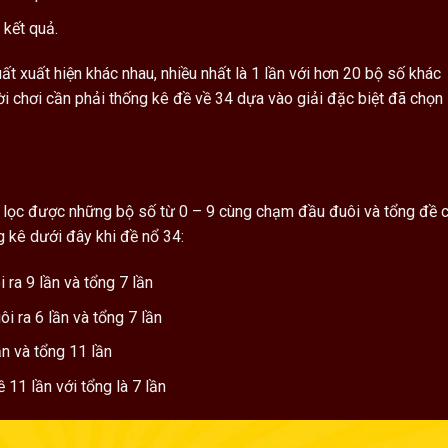
 kết quả.
ất xuất hiện khác nhau, nhiều nhất là 1 lần với hơn 20 bộ số khác
ười chơi cần phải thống kê đề về 34 dựa vào giải đặc biệt đã chọn 
 lọc được những bộ số từ 0 – 9 cùng chạm đầu đuôi và tổng đề 
 kê dưới đây khi đề nổ 34:
 ra 9 lần và tổng 7 lần
i ra 6 lần và tổng 7 lần
ần và tổng 11 lần
 11 lần với tổng là 7 lần