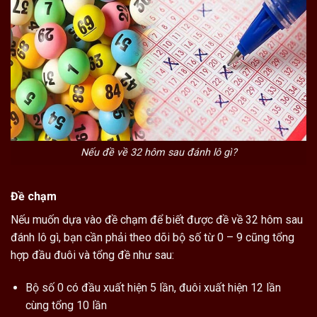
Nếu đề về 32 hôm sau đánh lô gì?
Đề chạm
Nếu muốn dựa vào đề chạm để biết được đề về 32 hôm sau
đánh lô gì, bạn cần phải theo dõi bộ số từ 0 – 9 cũng tổng
hợp đầu đuôi và tổng đề như sau:
Bộ số 0 có đầu xuất hiện 5 lần, đuôi xuất hiện 12 lần
cùng tổng 10 lần