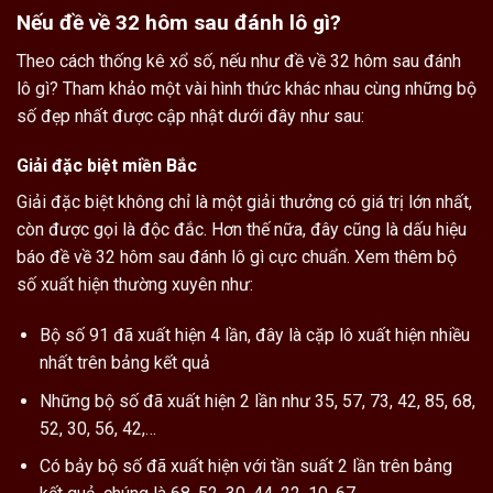
Nếu đề về 32 hôm sau đánh lô gì?
Theo cách thống kê xổ số, nếu như đề về 32 hôm sau đánh
lô gì? Tham khảo một vài hình thức khác nhau cùng những bộ
số đẹp nhất được cập nhật dưới đây như sau:
Giải đặc biệt miền Bắc
Giải đặc biệt không chỉ là một giải thưởng có giá trị lớn nhất,
còn được gọi là độc đắc. Hơn thế nữa, đây cũng là dấu hiệu
báo đề về 32 hôm sau đánh lô gì cực chuẩn. Xem thêm bộ
số xuất hiện thường xuyên như:
Bộ số 91 đã xuất hiện 4 lần, đây là cặp lô xuất hiện nhiều
nhất trên bảng kết quả
Những bộ số đã xuất hiện 2 lần như 35, 57, 73, 42, 85, 68,
52, 30, 56, 42,…
Có bảy bộ số đã xuất hiện với tần suất 2 lần trên bảng