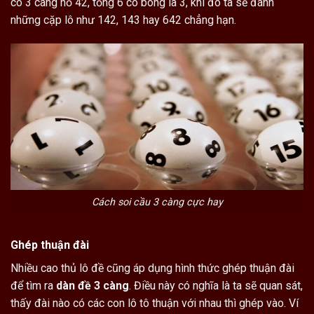
có 3 càng nổ 42, tổng 6 có bóng là 3, khi đó ta sẽ đánh
những cặp lô như 142, 143 hay 642 chẳng hạn.
Cách soi cầu 3 càng cực hay
Ghép thuận đài
Nhiều cao thủ lô đề cũng áp dụng hình thức ghép thuận đài
để tìm ra
dàn đề 3 càng
. Điều này có nghĩa là ta sẽ quan sát,
thấy đài nào có các con lô tô thuận với nhau thì ghép vào. Ví