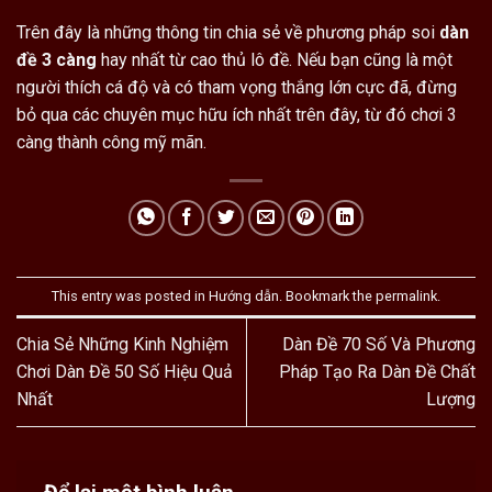
Trên đây là những thông tin chia sẻ về phương pháp soi
dàn
đề 3 càng
hay nhất từ cao thủ lô đề. Nếu bạn cũng là một
người thích cá độ và có tham vọng thắng lớn cực đã, đừng
bỏ qua các chuyên mục hữu ích nhất trên đây, từ đó chơi 3
càng thành công mỹ mãn.
This entry was posted in
Hướng dẫn
. Bookmark the
permalink
.
Chia Sẻ Những Kinh Nghiệm
Dàn Đề 70 Số Và Phương
Chơi Dàn Đề 50 Số Hiệu Quả
Pháp Tạo Ra Dàn Đề Chất
Nhất
Lượng