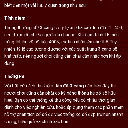
biết đến một vài lưu ý quan trọng như sau:
Tính điểm
Thông thường, đề 3 càng có tỷ lệ ăn khá cao, lên đến 1 : 400,
nên được rất nhiều người ưa chuộng. Khi bạn đánh 1K, nếu
trúng thì thu về số tiền 400K, cứ tính nhân lên như thế. Tuy
nhiên, tỷ lệ cao tương đương với xác suất trúng 3 càng sẽ
khá thấp, nên người chơi cũng cần phải cân nhắc hơn khi áp
dụng.
Thống kê
Với bất cứ cách tìm kiếm
dàn đề 3 càng
nào trên đây thì
người chơi cũng cần phải có kỹ năng thống kê xổ số hữu
hiệu. Bạn có thể thống kê thủ công nếu có nhiều thời gian
dành cho việc nghiên cứu, hoặc áp dụng thêm các phần mềm
hỗ trợ phân tích xổ số để việc thống kê số đẹp trở nên nhanh
chóng, hiệu quả và chính xác hơn.