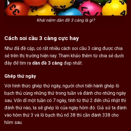
Khái niệm dàn đề 3 càng là gì?
Cách soi cầu 3 càng cực hay
Như đã đề cập, có rất nhiều cách soi cầu 3 càng được chia
sẻ trên thị trường hiện nay. Tham khảo thêm từ chia sẻ dưới
đây để tìm ra
dàn đề 3 càng
đẹp nhất:
Ghép thứ ngày
Với hình thức ghép thứ ngày, người chơi tiến hành ghép lô
bạch thủ cùng những thứ trong tuần và đánh cho những ngày
sau. Vốn dĩ một tuần có 7 ngày, tính từ thứ 2 đến chủ nhật thì
đánh thứ nào, ta sẽ ghép lô của ngày hôm đó. Giả sử ta đánh
vào hôm thứ 3 và lô bạch thủ nổ 38 thì cần đánh 338 cho
hôm sau.