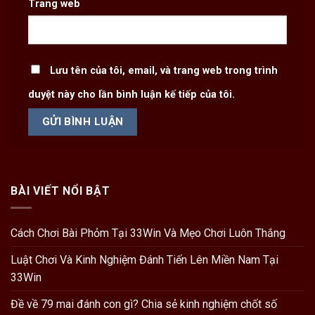
Trang web
Lưu tên của tôi, email, và trang web trong trình
duyệt này cho lần bình luận kế tiếp của tôi.
BÀI VIẾT NỔI BẬT
Cách Chơi Bài Phỏm Tại 33Win Và Mẹo Chơi Luôn Thắng
Luật Chơi Và Kinh Nghiệm Đánh Tiến Lên Miền Nam Tại
33Win
Đề về 79 mai đánh con gì? Chia sẻ kinh nghiệm chốt số