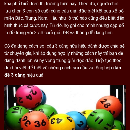
khá phổ biến trên thị trường hiện nay. Theo đó, người chơi
lựa chọn 3 con số cuối cùng của giải đặc biệt kết quả xổ số
miền Bắc, Trung, Nam. Hầu như lô thủ nào cũng đều biết đến
hình thức cá cược này. Từ đó, họ ghi cho mình những cặp số
lô đề trùng với 3 số cuối giải ĐB và thắng dễ dàng hơn.
Có đa dạng cách soi cầu 3 càng hữu hiệu dành được chia sẻ
từ chuyên gia, khi áp dụng hợp lý những cách này thì bạn dễ
dàng đánh lớn và hy vọng trúng giải độc đắc. Tiếp tục theo
dõi bài viết để biết về những cách soi cầu và tổng hợp
dàn
đề 3 càng
hiệu quả.