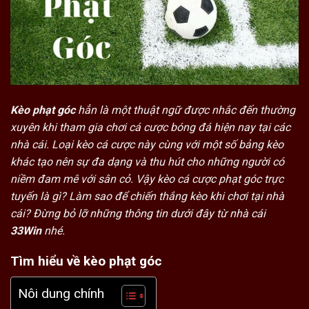
Kèo phạt góc
hẳn là một thuật ngữ được nhắc đến thường
xuyên khi tham gia chơi cá cược bóng đá hiện nay tại các
nhà cái. Loại kèo cá cược này cùng với một số bảng kèo
khác tạo nên sự đa dạng và thu hút cho những người có
niềm đam mê với sân cỏ. Vậy kèo cá cược phạt góc trực
tuyến là gì? Làm sao để chiến thắng kèo khi chơi tại nhà
cái? Đừng bỏ lỡ những thông tin dưới đây từ nhà cái
33Win
nhé.
Tìm hiểu về kèo phạt góc
Nôi dung chính