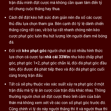
trận đấu mình đặt cược mà không cần quan tâm đến tỷ
số chung cuộc thắng hay thua.
Cách để đặt kèo hết sức đơn giản nên đa số các cược
thủ đều lựa chọn tham gia. Bên cạnh đó tỷ lệ dành chiến
thắng cũng rất cao, về bờ lại rất nhanh chóng nên kèo
cược phạt góc luôn thu hút lượng lớn người đam mê bóng
đá.
Đối với
kèo phạt góc
người chơi sẽ có nhiều hình thức
lựa chọn cá cược tại
nhà cái 33Win
như kèo chấp phạt
góc, phạt góc 1×2, phạt góc chẵn lẻ, đội đá phạt góc đầu
tiên, đội được đá phát tiếp theo và đội đá phạt góc cuối
cùng trong trận đấu.
Tất cả sẽ phụ thuộc vào xác suất xảy ra phạt góc ở một
trận đấu mà tỷ lệ ăn cược của trận đấu khác nhau. Thông
thường người chơi sẽ đặt cược theo linh cảm của bản
thân mà không xem xét về các con số phạt góc trước đó.
Cũng chính vì lý do này người thắng thì ít và người thua thì