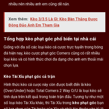
nhiều nên nhiều anh em cũng dễ nản.
Xem thêm:
Kèo 3/3.5 Là Gì: Kèo Bàn Thắng Được
Đông Đảo Anh Em Tham Gia
Tổng hợp kèo phạt góc phổ biến tại nhà cái
Giống với đa số các loại kèo cá cược trực tuyến trong bóng
đá hiện nay, kèo cược phạt góc Corners cũng có rất nhiều
loại kèo và có hình thức chơi đa dạng cho anh em thoải mái
chọn lựa.
Kèo Tài Xỉu phạt góc cả trận
Hình thức kèo cá cược này còn được biết đến là kèo
(Over/Under) hoặc Total Corners 2 Way O/U là loại kèo sẽ
tính dựa trên kết quả trong toàn trận đấu. Tương tự như một
số loại kèo Tài Xỉu khác, thì Tài Xỉu trong
kèo phạt góc
bạn
sẽ lựa chọn cửa Tài hoặc của Xỉu và phải tùy thuộc vào tỷ lệ