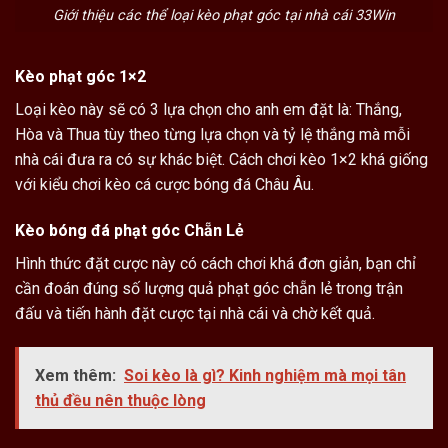
Giới thiệu các thể loại kèo phạt góc tại nhà cái 33Win
Kèo phạt góc 1×2
Loại kèo này sẽ có 3 lựa chọn cho anh em đặt là: Thắng,
Hòa và Thua tùy theo từng lựa chọn và tỷ lệ thắng mà mỗi
nhà cái đưa ra có sự khác biệt. Cách chơi kèo 1×2 khá giống
với kiểu chơi kèo cá cược bóng đá Châu Âu.
Kèo bóng đá phạt góc Chẵn Lẻ
Hình thức đặt cược này có cách chơi khá đơn giản, bạn chỉ
cần đoán đúng số lượng quả phạt góc chẵn lẻ trong trận
đấu và tiến hành đặt cược tại nhà cái và chờ kết quả.
Xem thêm:
Soi kèo là gì? Kinh nghiệm mà mọi tân
thủ đều nên thuộc lòng