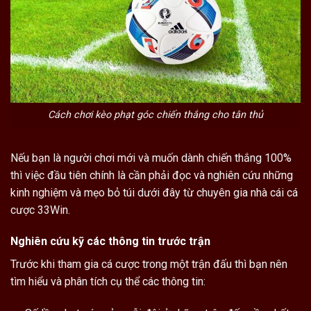
Cách chơi kèo phạt góc chiến thắng cho tân thủ
Nếu bạn là người chơi mới và muốn dành chiến thắng 100%
thì việc đầu tiên chính là cần phải đọc và nghiên cứu những
kinh nghiệm và mẹo bỏ túi dưới đây từ chuyên gia nhà cái cá
cược 33Win.
Nghiên cứu kỹ các thông tin trước trận
Trước khi tham gia cá cược trong một trận đấu thì bạn nên
tìm hiểu và phân tích cụ thể các thông tin: