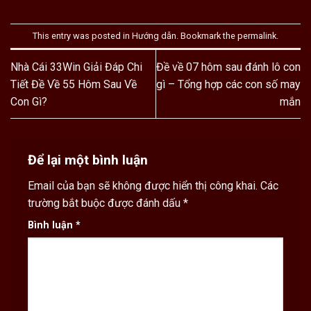
This entry was posted in
Hướng dẫn
. Bookmark the
permalink
.
Nhà Cái 33Win Giải Đáp Chi
Đề về 07 hôm sau đánh lô con
Tiết Đề Về 55 Hôm Sau Về
gì – Tổng hợp các con số may
Con Gì?
mắn
Để lại một bình luận
Email của bạn sẽ không được hiển thị công khai.
Các
trường bắt buộc được đánh dấu
*
Bình luận
*