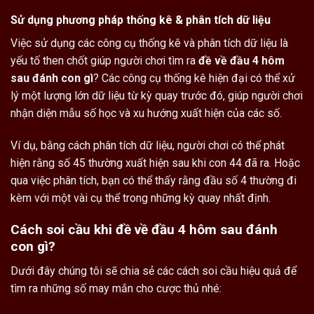
Sử dụng phương pháp thống kê & phân tích dữ liệu
Việc sử dụng các công cụ thống kê và phân tích dữ liệu là
yếu tố then chốt giúp người chơi tìm ra
đề về đầu 4 hôm
sau đánh con gì
? Các công cụ thống kê hiện đại có thể xử
lý một lượng lớn dữ liệu từ kỳ quay trước đó, giúp người chơi
nhận diện mẫu số học và xu hướng xuất hiện của các số.
Ví dụ, bằng cách phân tích dữ liệu, người chơi có thể phát
hiện rằng số 45 thường xuất hiện sau khi con 44 đã ra. Hoặc
qua việc phân tích, bạn có thể thấy rằng đầu số 4 thường đi
kèm với một vài cụ thể trong những kỳ quay nhất định.
Cách soi cầu khi đề về đầu 4 hôm sau đánh
con gì?
Dưới đây chúng tôi sẽ chia sẻ các cách soi cầu hiệu quả để
tìm ra những số may mắn cho cược thủ nhé: