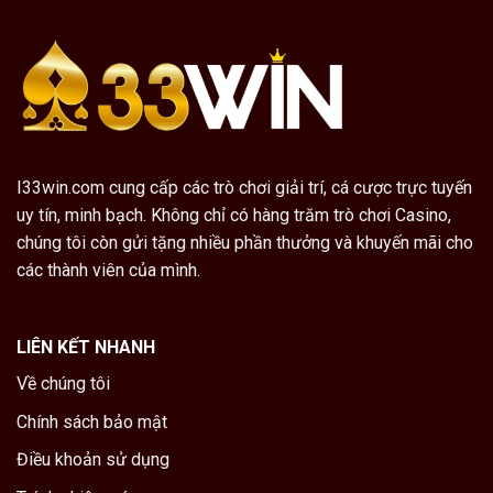
I33win.com cung cấp các trò chơi giải trí, cá cược trực tuyến
uy tín, minh bạch. Không chỉ có hàng trăm trò chơi Casino,
chúng tôi còn gửi tặng nhiều phần thưởng và khuyến mãi cho
các thành viên của mình.
LIÊN KẾT NHANH
Về chúng tôi
Chính sách bảo mật
Điều khoản sử dụng