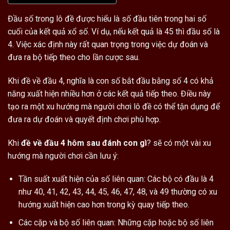
Đầu số trong lô đề được hiểu là số đầu tiên trong hai số
cuối của kết quả xổ số. Ví dụ, nếu kết quả là 45 thì đầu số là
4. Việc xác định này rất quan trọng trong việc dự đoán và
đưa ra bộ tiếp theo cho lần cược sau.
Khi đề về đầu 4, nghĩa là con số bắt đầu bằng số 4 có khả
năng xuất hiện nhiều hơn ở các kết quả tiếp theo. Điều này
tạo ra một xu hướng mà người chơi lô đề có thể tận dụng để
đưa ra dự đoán và quyết định chơi phù hợp.
Khi
đề về đầu 4 hôm sau đánh con gì
? sẽ có một vài xu
hướng mà người chơi cần lưu ý:
Tần suất xuất hiện của số liên quan: Các bộ có đầu là 4
như 40, 41, 42, 43, 44, 45, 46, 47, 48, và 49 thường có xu
hướng xuất hiện cao hơn trong kỳ quay tiếp theo.
Các cặp và bộ số liên quan: Những cặp hoặc bộ số liên