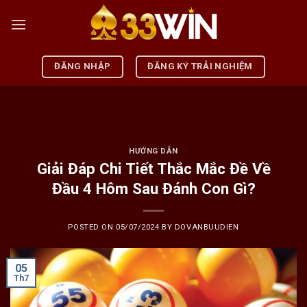
Skip
to
content
ĐĂNG NHẬP
ĐĂNG KÝ TRẢI NGHIỆM
HƯỚNG DẪN
Giải Đáp Chi Tiết Thắc Mắc Đề Về
Đầu 4 Hôm Sau Đánh Con Gì?
POSTED ON
05/07/2024
BY
DOVANBUUDIEN
05
Th7