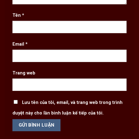
Tên
*
Email
*
Trang web
Lưu tên của tôi, email, và trang web trong trình
duyệt này cho lần bình luận kế tiếp của tôi.