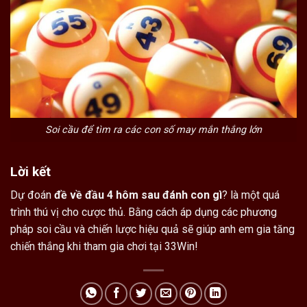
Soi cầu để tìm ra các con số may mắn thắng lớn
Lời kết
Dự đoán
đề về đầu 4 hôm sau đánh con gì
? là một quá
trình thú vị cho cược thủ. Bằng cách áp dụng các phương
pháp soi cầu và chiến lược hiệu quả sẽ giúp anh em gia tăng
chiến thắng khi tham gia chơi tại 33Win!