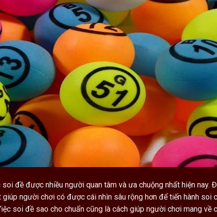
 soi đề được nhiều người quan tâm và ưa chuộng nhất hiện nay. 
 giúp người chơi có được cái nhìn sâu rộng hơn để tiến hành soi 
Việc soi đề sao cho chuẩn cũng là cách giúp người chơi mang về 