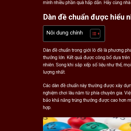
mình nhiều phần quà hấp dẫn. Hãy cùng nhà
Dàn đề chuẩn được hiểu n
Nôi dung chính
Dàn đề chuẩn trong giới lô đề là phương ph
thưởng lớn. Kết quả được công bố dựa trên
nhiên. Song khi sắp xếp số liệu như thế, mọ
lượng nhất.
Các dàn đề chuẩn này thường được xây dựng 
nghiệm chơi lâu năm từ phía chuyên gia. V
bảo khả năng trúng thưởng được cao hơn m
hợp.