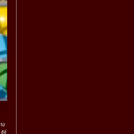
 từ
 để