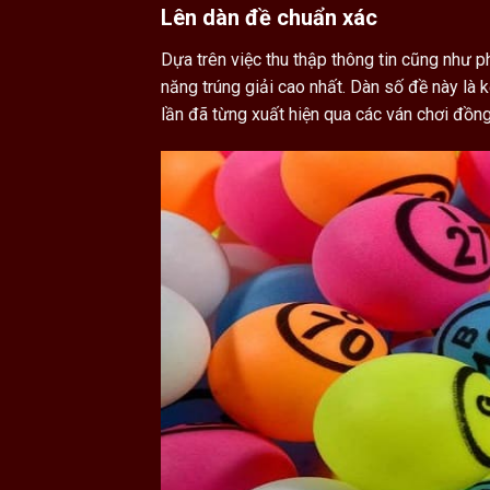
Lên dàn đề chuẩn xác
Dựa trên việc thu thập thông tin cũng như p
năng trúng giải cao nhất. Dàn số đề này là 
lần đã từng xuất hiện qua các ván chơi đồng