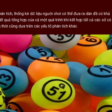
hân tích, thống kê dữ liệu người chơi có thể đưa ra dàn đề có khả
kết quả tổng hợp của cả một quá trình khi kết hợp tất cả các số có
 thời cũng dựa trên các yếu tố phân tích khác.