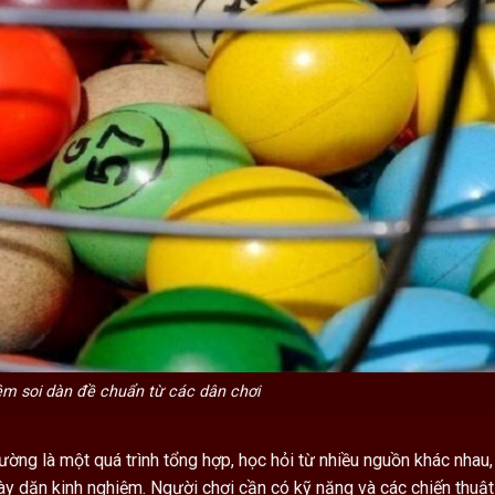
ệm soi dàn đề chuẩn từ các dân chơi
ờng là một quá trình tổng hợp, học hỏi từ nhiều nguồn khác nhau,
y dặn kinh nghiệm. Người chơi cần có kỹ năng và các chiến thuật