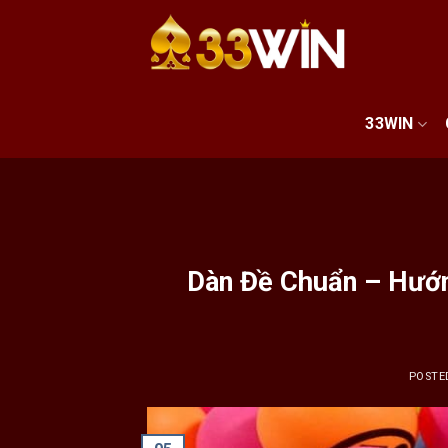
Skip
to
content
33WIN
Dàn Đề Chuẩn – Hướn
POSTE