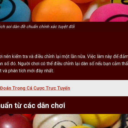
h soi dàn đề chuẩn chính xác tuyệt đối
i nên kiểm tra và điều chỉnh lại một lần nữa. Việc làm này để đả
àn số đó. Người chơi có thể điều chỉnh lại dàn số nếu bạn cảm th
 và phân tích mới đây nhất.
ó Đoán Trong Cá Cược Trực Tuyến
huẩn từ các dân chơi