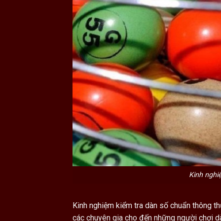
Kinh nghi
Kinh nghiệm kiểm tra dàn số chuẩn thông thư
các chuyên gia cho đến những người chơi dà