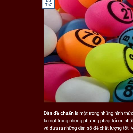
05
Th7
Dàn đề chuẩn
là một trong những hình thức
là một trong những phương pháp tối ưu nhất
và đưa ra những dàn số đề chất lượng tốt. 