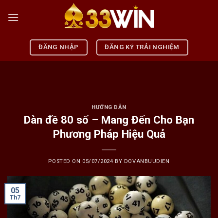
Skip
to
content
ĐĂNG NHẬP
ĐĂNG KÝ TRẢI NGHIỆM
HƯỚNG DẪN
Dàn đề 80 số – Mang Đến Cho Bạn
Phương Pháp Hiệu Quả
POSTED ON
05/07/2024
BY
DOVANBUUDIEN
05
Th7